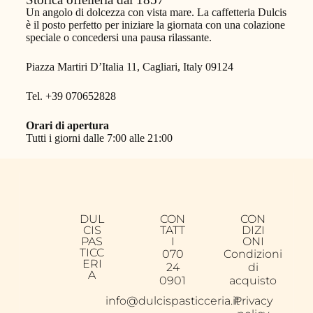
Un angolo di dolcezza con vista mare. La caffetteria Dulcis
è il posto perfetto per iniziare la giornata con una colazione
speciale o concedersi una pausa rilassante.
Piazza Martiri D’Italia 11, Cagliari, Italy 09124
Tel. +39 070652828
Orari di apertura
Tutti i giorni dalle 7:00 alle 21:00
DUL
CON
CON
CIS
TATT
DIZI
PAS
I
ONI
TICC
070
Condizioni
ERI
24
di
A
0901
acquisto
info@dulcispasticceria.it
Privacy