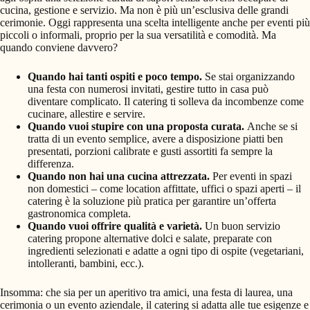
cucina, gestione e servizio. Ma non è più un’esclusiva delle grandi
cerimonie. Oggi rappresenta una scelta intelligente anche per eventi più
piccoli o informali, proprio per la sua versatilità e comodità. Ma
quando conviene davvero?
Quando hai tanti ospiti e poco tempo.
Se stai organizzando
una festa con numerosi invitati, gestire tutto in casa può
diventare complicato. Il catering ti solleva da incombenze come
cucinare, allestire e servire.
Quando vuoi stupire con una proposta curata.
Anche se si
tratta di un evento semplice, avere a disposizione piatti ben
presentati, porzioni calibrate e gusti assortiti fa sempre la
differenza.
Quando non hai una cucina attrezzata.
Per eventi in spazi
non domestici – come location affittate, uffici o spazi aperti – il
catering è la soluzione più pratica per garantire un’offerta
gastronomica completa.
Quando vuoi offrire qualità e varietà.
Un buon servizio
catering propone alternative dolci e salate, preparate con
ingredienti selezionati e adatte a ogni tipo di ospite (vegetariani,
intolleranti, bambini, ecc.).
Insomma: che sia per un aperitivo tra amici, una festa di laurea, una
cerimonia o un evento aziendale, il catering si adatta alle tue esigenze e